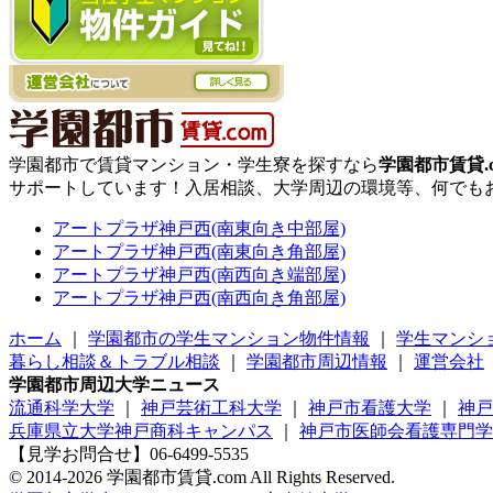
学園都市で賃貸マンション・学生寮を探すなら
学園都市賃貸.c
サポートしています！入居相談、大学周辺の環境等、何でも
アートプラザ神戸西(南東向き中部屋)
アートプラザ神戸西(南東向き角部屋)
アートプラザ神戸西(南西向き端部屋)
アートプラザ神戸西(南西向き角部屋)
ホーム
｜
学園都市の学生マンション物件情報
｜
学生マンショ
暮らし相談＆トラブル相談
｜
学園都市周辺情報
｜
運営会社
学園都市周辺大学ニュース
流通科学大学
｜
神戸芸術工科大学
｜
神戸市看護大学
｜
神戸
兵庫県立大学神戸商科キャンパス
｜
神戸市医師会看護専門学
【見学お問合せ】
06-6499-5535
© 2014-2026 学園都市賃貸.com All Rights Reserved.